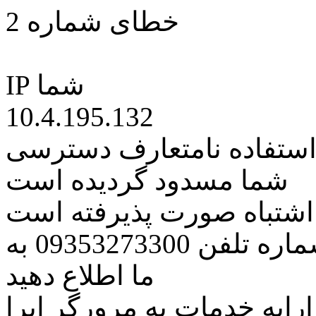
خطای شماره 2
IP شما
10.4.195.132
 استفاده نامتعارف دسترسی
شما مسدود گردیده است
ه اشتباه صورت پذیرفته است
مراتب این مسئله را از طریق شماره تلفن 09353273300 به
ما اطلاع دهید
رایه خدمات به مرورگر اپرا