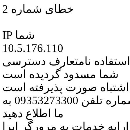
خطای شماره 2
IP شما
10.5.176.110
 استفاده نامتعارف دسترسی
شما مسدود گردیده است
ه اشتباه صورت پذیرفته است
مراتب این مسئله را از طریق شماره تلفن 09353273300 به
ما اطلاع دهید
رایه خدمات به مرورگر اپرا