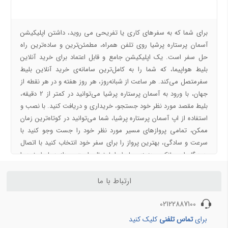
درباره ما
تورهای شمال
تور همدان
تور خوزستان
تور یاسوج
برای شما که به سفرهای کاری یا تفریحی می ‌روید، داشتن اپلیکیشن
تور اهواز
تور ارومیه
آسمان پرستاره پرشیا روی تلفن همراه، مطمئن‌ترین و ساده‌ترین راه
حل سفر است. یک اپلیکیشن جامع و قابل اعتماد برای خرید آنلاین
تورهای داخلی 4
تورهای طبیعت گردی
بلیط هواپیما، که شما را به کامل‌ترین سامانه‌ی خرید آنلاین بلیط
سفرمتصل می‌کند. هر ساعت از شبانه‌روز، هر روز هفته و در هر نقطه از
تور بجنورد
تور طبیعت گردی یک روزه
جهان، با ورود به آسمان پرستاره پرشیا می‌توانید در کمتر از 2 دقیقه،
تور شهرکرد
بلیط مقصد مورد نظر خود جستجو، خریداری و دریافت کنید. با نصب و
تور زنجان
استفاده از اپ آسمان پرستاره پرشیا، شما می‌توانید در کوتاه‌ترین زمان
تور یزد
ممکن، تمامی پروازهای مسیر مورد نظر خود را جست‌ وجو کنید با
تور چهارمحال بختیاری
سرعت و سادگی، بهترین پرواز را برای سفر خود انتخاب کنید با اتصال
به درگاه امن بانکی، هزینه‌ی بلیط را با خیال راحت بپردازید بلیط خود را
تورهای نمایشگاهی و کشتی کروز
مسیرهای منتخب بلیط هواپیما و
به صورت ایمیل و پیامک دریافت نمایید سابقه‌ی سفرهای خود را برای
چارتر
همیشه در دسترس داشته باشید مهم‌ترین ویژگی‌های اپلیکیشن آسمان
ارتباط با ما
تور های نمایشگاهی
پرستاره : انتخاب بلیط، از بین صددرصد پروازهای تمام ایرلاین‌ها امکان
تور کشتی کروز
بلیط هواپیما تهران به مشهد
02122887100
خرید بلیط پروازهای داخلی و خارجی امکان مرتب‌ سازی بر اساس
بلیط هواپیما تهران به شیراز
قیمت و تاریخ پرواز امکان فیلتر نتایج جست‌وجو بر اساس بلیط‌های
برای
تماس تلفنی
کلیک کنید
بلیط هواپیما تهران به کیش