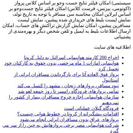
سیستمی) امکان فیلتر نتایج جست ‌وجو بر اساس کلاس پرواز
(اکونومی، بیزنس، فرست کلاس) امکان فیلتر نتایج جست‌وجو بر
اساس ایرلاین امکان محاسبه سن مسافر با توجه به تاریخ تولد،
نمایش لیست بلیط های خریداری شده پیشین، نمایش لیست
مسافرین پیشین، امکان نمایش گزارش تراکنش های حساب، امکان
ارسال اطلاعات بلیط به ایمیل و تلفن شخص دیگر و بهره‌مندی از
پشتیبانی
اطلاعیه های سایت
اخراج 200 کارمند هواپیمایی اسرائیل به دلیل کرونا
هواپیمایی امارات 1 ماه مرخصی بدون حقوق به کارکنان خود
تحمیل کرد
پرواز فوق العاده آتا برای بازگرداندن مسافران ایرانی از
استانبول
نبود مسافر، پروازهای زنجان - مشهد را کنسل می‌کند
تمامی پروازهای فرودگاه رامسر تا روز جمعه لغو شد
سازمان هواپیمایی اجازه خروج مسافران بیمار از کشور را
نمی‌دهیم
فرودگاه گیلان عملیاتی است
اقدامات پیشگیرانه از کرونا در خطوط هوایی چیست؟
پروازهای عراق بدون مسافران ایرانی انجام می‌شود
شرکت هواپیمایی مصر برخی پروازهایش به چین را از سر می
گیرد