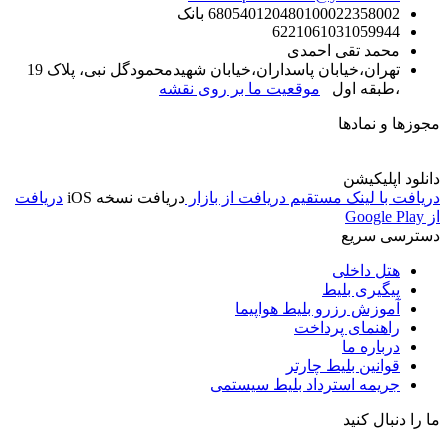
680540120480100022358002 بانک
6221061031059944
محمد تقی احمدی
تهران،خیابان پاسداران،خیابان شهیدمحمودگل نبی، پلاک 19
،طبقه اول
موقعیت ما بر روی نقشه
مجوزها و نمادها
دانلود اپلیکیشن
دریافت با لینک مستقیم
دریافت از بازار
دریافت نسخه iOS
دریافت
از Google Play
دسترسی سریع
هتل داخلی
پیگیری بلیط
آموزش رزرو بلیط هواپیما
راهنمای پرداخت
درباره ما
قوانین بلیط چارتر
جریمه استرداد بلیط سیستمی
ما را دنبال کنید