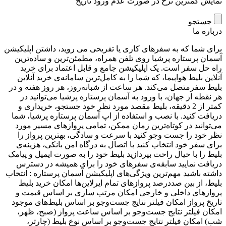
نمایش کمترین نرخ در صورت عدم ورود تاریخ
جستجو
درباره ما
برای شما که به سفرهای کاری یا تفریحی می ‌روید، داشتن اپلیکیشن
آسمان پرستاره پرشیا روی تلفن همراه، مطمئن‌ترین و ساده‌ترین
راه حل سفر است. یک اپلیکیشن جامع و قابل اعتماد برای خرید
آنلاین بلیط هواپیما، که شما را به کامل‌ترین سامانه‌ی خرید آنلاین
بلیط سفرمتصل می‌کند. هر ساعت از شبانه‌روز، هر روز هفته و در
هر نقطه از جهان، با ورود به آسمان پرستاره پرشیا می‌توانید در
کمتر از 2 دقیقه، بلیط مقصد مورد نظر خود جستجو، خریداری و
دریافت کنید. با نصب و استفاده از اپ آسمان پرستاره پرشیا، شما
می‌توانید در کوتاه‌ترین زمان ممکن، تمامی پروازهای مسیر مورد
نظر خود را جست‌ وجو کنید با سرعت و سادگی، بهترین پرواز را
برای سفر خود انتخاب کنید با اتصال به درگاه امن بانکی، هزینه‌ی
بلیط را با خیال راحت بپردازید بلیط خود را به صورت ایمیل و پیامک
دریافت نمایید سابقه‌ی سفرهای خود را برای همیشه در دسترس
داشته باشید مهم‌ترین ویژگی‌های اپلیکیشن آسمان پرستاره : انتخاب
بلیط، از بین صددرصد پروازهای تمام ایرلاین‌ها امکان خرید بلیط
پروازهای داخلی و خارجی امکان مرتب‌ سازی بر اساس قیمت و
تاریخ پرواز امکان فیلتر نتایج جست‌وجو بر اساس بلیط‌های موجود
امکان فیلتر نتایج جست‌وجو بر اساس ساعت پرواز (صبح، ظهر،
شب) امکان فیلتر نتایج جست‌وجو بر اساس نوع بلیط (چارتر،