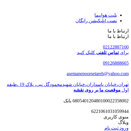
بلیت هواپیما
نصب اپلیکیشن رایگان
ارتباط با ما
ارتباط با ما
02122887100
برای
تماس تلفنی
کلیک کنید
09126888665
asemanepoorsetareh@yahoo.com
تهران،خیابان پاسداران،خیابان شهیدمحمودگل نبی، پلاک 19 ،طبقه
اول
موقعیت ما بر روی نقشه
680540120480100022358002 بانک
6221061031059944
منوی کاربری
وبلاگ
ورود
ثبت نام