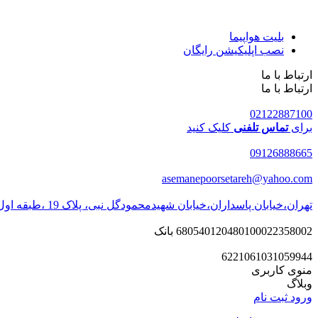
بلیت هواپیما
نصب اپلیکیشن رایگان
ارتباط با ما
ارتباط با ما
02122887100
برای
تماس تلفنی
کلیک کنید
09126888665
asemanepoorsetareh@yahoo.com
تهران،خیابان پاسداران،خیابان شهیدمحمودگل نبی، پلاک 19 ،طبقه اول
680540120480100022358002 بانک
6221061031059944
منوی کاربری
وبلاگ
ورود
ثبت نام