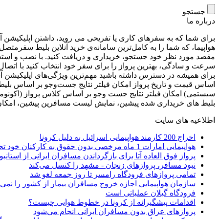
جستجو
درباره ما
برای شما که به سفرهای کاری یا تفریحی می ‌روید، داشتن اپلیکیشن آ
مقصد مورد نظر خود جستجو، خریداری و دریافت کنید. با نصب و استفاد
سرعت و سادگی، بهترین پرواز را برای سفر خود انتخاب کنید با اتصال ب
برای همیشه در دسترس داشته باشید مهم‌ترین ویژگی‌های اپلیکیشن آسم
اساس قیمت و تاریخ پرواز امکان فیلتر نتایج جست‌وجو بر اساس بلیط
سیستمی) امکان فیلتر نتایج جست ‌وجو بر اساس کلاس پرواز (اکونوم
بلیط های خریداری شده پیشین، نمایش لیست مسافرین پیشین، امکان 
اطلاعیه های سایت
اخراج 200 کارمند هواپیمایی اسرائیل به دلیل کرونا
هواپیمایی امارات 1 ماه مرخصی بدون حقوق به کارکنان خود تحمیل کرد
پرواز فوق العاده آتا برای بازگرداندن مسافران ایرانی از استانبو
نبود مسافر، پروازهای زنجان - مشهد را کنسل می‌کند
تمامی پروازهای فرودگاه رامسر تا روز جمعه لغو شد
سازمان هواپیمایی اجازه خروج مسافران بیمار از کشور را نمی‌
فرودگاه گیلان عملیاتی است
اقدامات پیشگیرانه از کرونا در خطوط هوایی چیست؟
پروازهای عراق بدون مسافران ایرانی انجام می‌شود