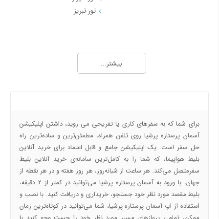
تور تبریز
تورهای داخلی 2
تورهای داخلی 3
تور قشم
تور بوشهر
بیشتر...
تور بندرعباس
تور کرمان
تور کاشان
تور اردبیل
تور کرمانشاه
تور لرستان
درباره ما
تورهای شمال
تور همدان
تور خوزستان
تور یاسوج
برای شما که به سفرهای کاری یا تفریحی می ‌روید، داشتن اپلیکیشن
تور اهواز
تور ارومیه
آسمان پرستاره پرشیا روی تلفن همراه، مطمئن‌ترین و ساده‌ترین راه
حل سفر است. یک اپلیکیشن جامع و قابل اعتماد برای خرید آنلاین
تورهای داخلی 4
تورهای طبیعت گردی
بلیط هواپیما، که شما را به کامل‌ترین سامانه‌ی خرید آنلاین بلیط
سفرمتصل می‌کند. هر ساعت از شبانه‌روز، هر روز هفته و در هر نقطه از
تور بجنورد
تور طبیعت گردی یک روزه
جهان، با ورود به آسمان پرستاره پرشیا می‌توانید در کمتر از 2 دقیقه،
تور شهرکرد
بلیط مقصد مورد نظر خود جستجو، خریداری و دریافت کنید. با نصب و
تور زنجان
استفاده از اپ آسمان پرستاره پرشیا، شما می‌توانید در کوتاه‌ترین زمان
تور یزد
ممکن، تمامی پروازهای مسیر مورد نظر خود را جست‌ وجو کنید با