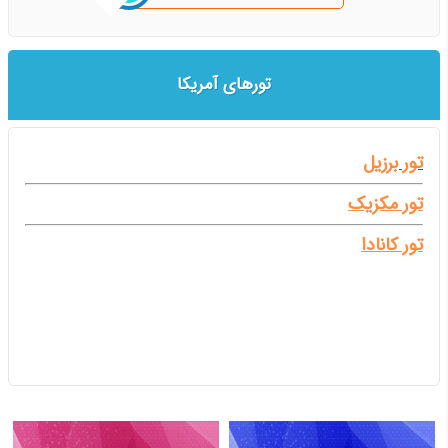
تورهای آمریکا
تور برزیل
تور مکزیک
تور کانادا